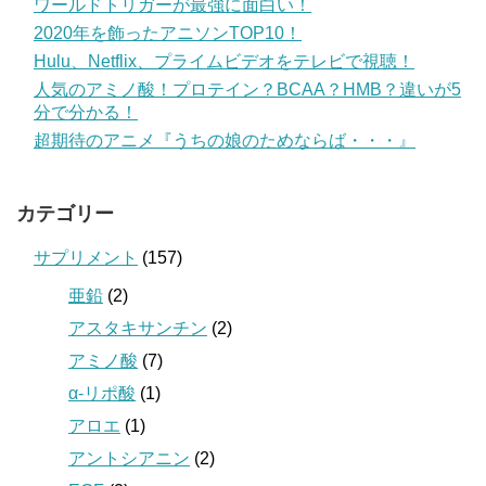
ワールドトリガーが最強に面白い！
2020年を飾ったアニソンTOP10！
Hulu、Netflix、プライムビデオをテレビで視聴！
人気のアミノ酸！プロテイン？BCAA？HMB？違いが5
分で分かる！
超期待のアニメ『うちの娘のためならば・・・』
カテゴリー
サプリメント
(157)
亜鉛
(2)
アスタキサンチン
(2)
アミノ酸
(7)
α-リポ酸
(1)
アロエ
(1)
アントシアニン
(2)