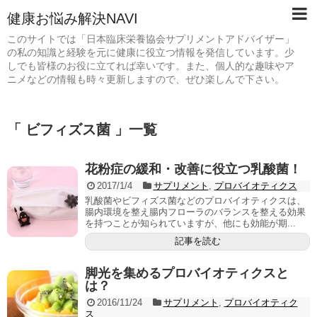
健康お悩み解決NAVI
このサイトでは「日本臨床栄養協会サプリメントアドバイザー」
の私の知識と経験を元に健康に役立つ情報を発信しています。少
しでも皆様のお役に立てれば幸いです。また、個人的な趣味やア
ニメなどの情報も時々更新しますので、ぜひ楽しんで下さい。
「 ビフィズス菌 」一覧
花粉症の緩和・改善に役立つ乳酸菌！
2017/1/4
サプリメント
,
プロバイオティクス
乳酸菌やビフィズス菌などのプロバイオティクスは、
腸内環境を整え腸内フローラのバランスを整える効果
を持つことが知られていますが、他にも効能が期...
記事を読む
脚光を集めるプロバイオティクスと
は？
2016/11/24
サプリメント
,
プロバイオティク
ス