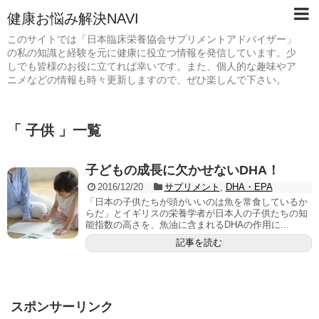
健康お悩み解決NAVI
このサイトでは「日本臨床栄養協会サプリメントアドバイザー」
の私の知識と経験を元に健康に役立つ情報を発信しています。少
しでも皆様のお役に立てれば幸いです。また、個人的な趣味やア
ニメなどの情報も時々更新しますので、ぜひ楽しんで下さい。
「 子供 」一覧
子どもの成長に欠かせないDHA！
2016/12/20
サプリメント
,
DHA・EPA
「日本の子供たちが頭がいいのは魚を常食しているか
らだ」とイギリスの栄養学者が日本人の子供たちの知
能指数の高さを、魚油に含まれるDHAの作用に...
記事を読む
スポンサーリンク