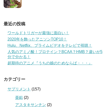
最近の投稿
ワールドトリガーが最強に面白い！
2020年を飾ったアニソンTOP10！
Hulu、Netflix、プライムビデオをテレビで視聴！
人気のアミノ酸！プロテイン？BCAA？HMB？違いが5
分で分かる！
超期待のアニメ『うちの娘のためならば・・・』
カテゴリー
サプリメント
(157)
亜鉛
(2)
アスタキサンチン
(2)