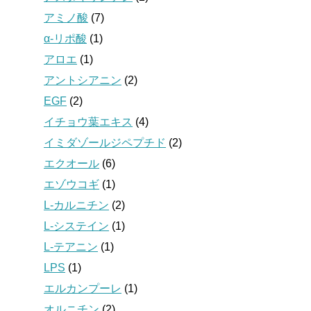
アミノ酸
(7)
α-リポ酸
(1)
アロエ
(1)
アントシアニン
(2)
EGF
(2)
イチョウ葉エキス
(4)
イミダゾールジペプチド
(2)
エクオール
(6)
エゾウコギ
(1)
L-カルニチン
(2)
L-システイン
(1)
L-テアニン
(1)
LPS
(1)
エルカンプーレ
(1)
オルニチン
(2)