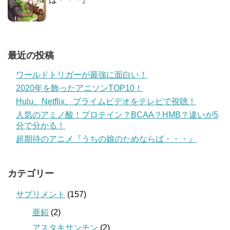
最近の投稿
ワールドトリガーが最強に面白い！
2020年を飾ったアニソンTOP10！
Hulu、Netflix、プライムビデオをテレビで視聴！
人気のアミノ酸！プロテイン？BCAA？HMB？違いが5
分で分かる！
超期待のアニメ『うちの娘のためならば・・・』
カテゴリー
サプリメント
(157)
亜鉛
(2)
アスタキサンチン
(2)