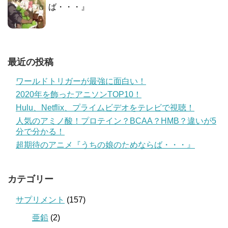
ば・・・』
最近の投稿
ワールドトリガーが最強に面白い！
2020年を飾ったアニソンTOP10！
Hulu、Netflix、プライムビデオをテレビで視聴！
人気のアミノ酸！プロテイン？BCAA？HMB？違いが5
分で分かる！
超期待のアニメ『うちの娘のためならば・・・』
カテゴリー
サプリメント
(157)
亜鉛
(2)