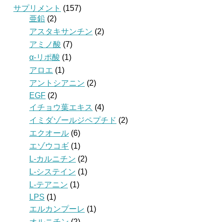
サプリメント
(157)
亜鉛
(2)
アスタキサンチン
(2)
アミノ酸
(7)
α-リポ酸
(1)
アロエ
(1)
アントシアニン
(2)
EGF
(2)
イチョウ葉エキス
(4)
イミダゾールジペプチド
(2)
エクオール
(6)
エゾウコギ
(1)
L-カルニチン
(2)
L-システイン
(1)
L-テアニン
(1)
LPS
(1)
エルカンプーレ
(1)
オルニチン
(2)