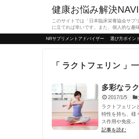
健康お悩み解決NAVI
このサイトでは「日本臨床栄養協会サプ
に立てれば幸いです。また、個人的な趣
NRサプリメントアドバイザー
選び方ポイン
「 ラクトフェリン 」
多彩なラ
2017/1/5
ラクトフェリン
特性を持ち、様
ス作用や免疫...
記事を読む