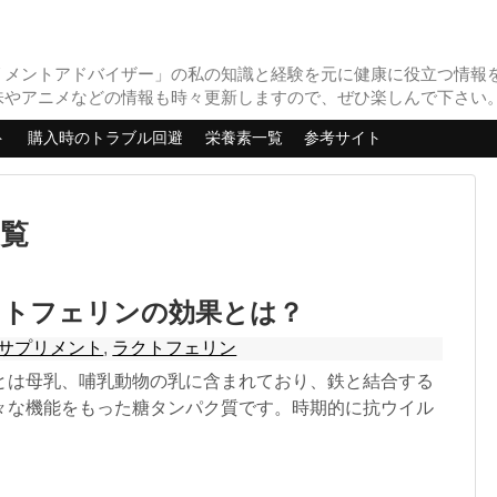
リメントアドバイザー」の私の知識と経験を元に健康に役立つ情報
味やアニメなどの情報も時々更新しますので、ぜひ楽しんで下さい
ト
購入時のトラブル回避
栄養素一覧
参考サイト
一覧
クトフェリンの効果とは？
サプリメント
,
ラクトフェリン
とは母乳、哺乳動物の乳に含まれており、鉄と結合する
々な機能をもった糖タンパク質です。時期的に抗ウイル