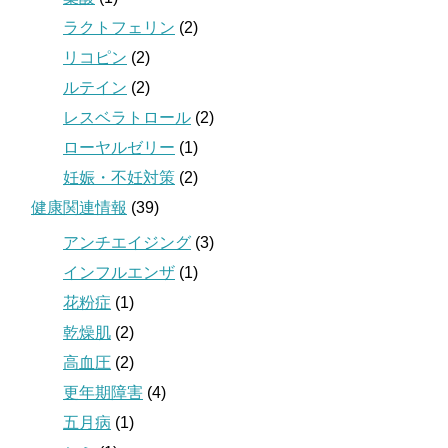
ラクトフェリン
(2)
リコピン
(2)
ルテイン
(2)
レスベラトロール
(2)
ローヤルゼリー
(1)
妊娠・不妊対策
(2)
健康関連情報
(39)
アンチエイジング
(3)
インフルエンザ
(1)
花粉症
(1)
乾燥肌
(2)
高血圧
(2)
更年期障害
(4)
五月病
(1)