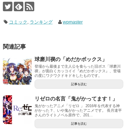
コミック
,
ランキング
wpmaster
関連記事
球磨川禊の「めだかボックス」
登場から最後まで主人公を食らった旧ボス「球磨川
禊」が面白くカッコイイ『めだかボックス』、登場
の度にワクワクドキドキしたものです。
記事を読む
リゼロの名言「鬼がかってます！」
鬼がかったアニメ「リゼロ 」 2016年を代表する神
がかった？、いや鬼がかったアニメです。 長月達平
さんのライトノベル原作で、201...
記事を読む