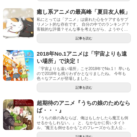
癒し系アニメの最高峰「夏目友人帳」
私にとっては「アニメ」は疲れた心をケアするサプ
リメント的な存在です。 自分の中でのランキング？
客観的な評価？そんな事を考えながら、ようやく...
記事を読む
2018年No.1アニメは「宇宙よりも遠
い場所」で決定！
「宇宙よりも遠い場所」こそ2018年でNo.1！ 早いも
ので2018年も残りわずかとなりましたね。 今年も
色々なアニメが登場しました...
記事を読む
超期待のアニメ『うちの娘のためなら
ば・・・』
『うちの娘の為ならば、俺はもしかしたら魔王も倒
せるかもしれない。』 と、なかなかに長いタイト
ル、”魔王も倒せるかも”とのフレーズから主人公...
記事を読む