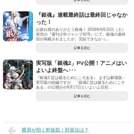
『銀魂』連載最終話は最終回じゃなか
った！
お疲れ様のありがとう銀魂！ 2018年9月15日（土）
発売の『週刊少年ジャンプ42号』にて、銀魂の最終
回が掲載されましたが、完結できなかっ...
記事を読む
実写版「銀魂2」PV公開！アニメはい
よいよ終盤へ･･･
『銀魂2 掟は破るためにこそある』 まずは劇場版・
実写版の続編ですが、「銀魂2 掟は破るためにこそ
ある」の公開がが8月17日といよいよ目前...
記事を読む
暖房が招く乾燥肌！対策法は？