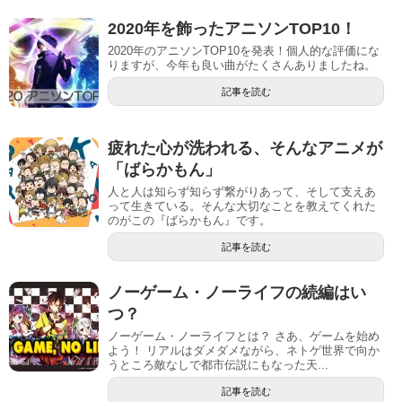
2020年を飾ったアニソンTOP10！
2020年のアニソンTOP10を発表！個人的な評価にな
りますが、今年も良い曲がたくさんありましたね。
記事を読む
疲れた心が洗われる、そんなアニメが
「ばらかもん」
人と人は知らず知らず繋がりあって、そして支えあ
って生きている。そんな大切なことを教えてくれた
のがこの『ばらかもん』です。
記事を読む
ノーゲーム・ノーライフの続編はい
つ？
ノーゲーム・ノーライフとは？ さあ、ゲームを始め
よう！ リアルはダメダメながら、ネトゲ世界で向か
うところ敵なしで都市伝説にもなった天...
記事を読む