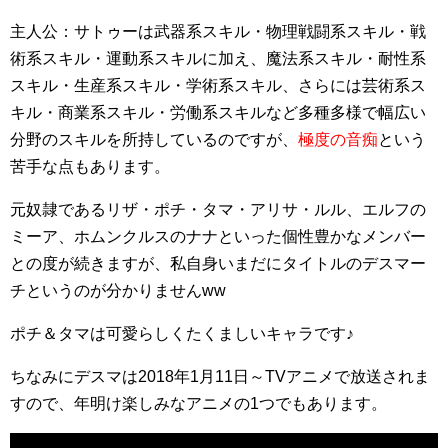
主人公：サトゥーは武器系スキル・物理戦闘系スキル・戦
術系スキル・運動系スキルに加え、魔法系スキル・耐性系
スキル・生産系スキル・学術系スキル、さらには芸術系ス
キル・商業系スキル・労働系スキルなど多種多様で幅広い
分野のスキルを所持しているのですが、
極度の音痴
という
苦手な点もあります。
元奴隷であるリザ・ポチ・タマ・アリサ・ルル、エルフの
ミーア、ホムンクルスのナナといった個性豊かなメンバー
との度が続きますが、私自身いまだにタイトルのデスマー
チというのが分かりませんww
ポチ＆タマは可愛らしくたくましいキャラです♪
ちなみにデスマは2018年1月11日～TVアニメで放送されま
すので、年明け楽しみなアニメの1つでもあります。