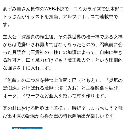
あずみ圭さん原作のWEB小説で、コミカライズでは木野コ
トラさんがイラストを担当、アルファポリスで連載中で
す。
主人公：深澄真の転生後、その異世界の唯一神である女神
からは毛嫌いされ勇者ではなくなったものの、召喚前に会
った月読命（三貴神の一柱）の加護によって、自由に生き
る許可と、曰く魔力だけでも「魔王数人分」という圧倒的
な強さを手に入れます。
『無敵』の二つ名を持つ上位竜：巴（ともえ）、『災厄の
黒蜘蛛』と呼ばれる魔獣：澪（みお）と主従関係を結び、
オーク、ドワーフなど亜人を招いて村を作ります。
真の村における呼称は「若様」、時折？しょっちゅう？飛
び出す真の記憶から得た巴の時代劇演出が楽しいです。