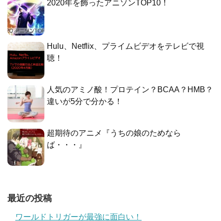
2020年を飾ったアニソンTOP10！
Hulu、Netflix、プライムビデオをテレビで視
聴！
人気のアミノ酸！プロテイン？BCAA？HMB？
違いが5分で分かる！
超期待のアニメ『うちの娘のためなら
ば・・・』
最近の投稿
ワールドトリガーが最強に面白い！