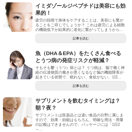
イミダゾールジペプチドは美容にも効
果的！
疲労の段階で身体をケアすることは、美容にも繋が
ることをご存じでしょうか？ これは疲労による細胞
の機能低下が結果的に老化に繋がってしまうから...
記事を読む
魚（DHA＆EPA）をたくさん食べる
とうつ病の発症リスクが軽減？
そもそも鬱（うつ）病とは？ うつ病は、脳で働く神
経の伝達物質の働きが悪くなるなど脳の機能障害が
起きている状態で、眠れない、食欲がない、1日...
記事を読む
サプリメントを飲むタイミングは？
朝？夜？
サプリメントは医薬品とは違い食品の分野に属しま
すので、効果・効能はもちろん、明確な用法・用量
の記載はできませんので、パッケージには「1日2
～...