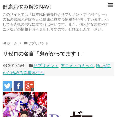
健康お悩み解決NAVI
このサイトでは「日本臨床栄養協会サプリメントアドバイザー」
の私の知識と経験を元に健康に役立つ情報を発信しています。少
しでも皆様のお役に立てれば幸いです。また、個人的な趣味やア
ニメなどの情報も時々更新しますので、ぜひ楽しんで下さい。
ホーム
サプリメント
リゼロの名言「鬼がかってます！」
2017/5/4
サプリメント
,
アニメ・コミック
,
Re:ゼロ
から始める異世界生活
0