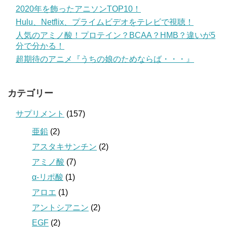
2020年を飾ったアニソンTOP10！
Hulu、Netflix、プライムビデオをテレビで視聴！
人気のアミノ酸！プロテイン？BCAA？HMB？違いが5
分で分かる！
超期待のアニメ『うちの娘のためならば・・・』
カテゴリー
サプリメント
(157)
亜鉛
(2)
アスタキサンチン
(2)
アミノ酸
(7)
α-リポ酸
(1)
アロエ
(1)
アントシアニン
(2)
EGF
(2)