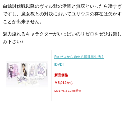
白鯨討伐戦以降のヴィル爺の活躍と無双といったら凄すぎ
ですし、魔女教との対決においてユリウスの存在は欠かす
ことが出来ません。
魅力溢れるキャラクターがいっぱいのリゼロをぜひお楽し
み下さい♪
Re:ゼロから始める異世界生活 1
[DVD]
新品価格
￥5,012
から
(2017/5/3 19:56時点)