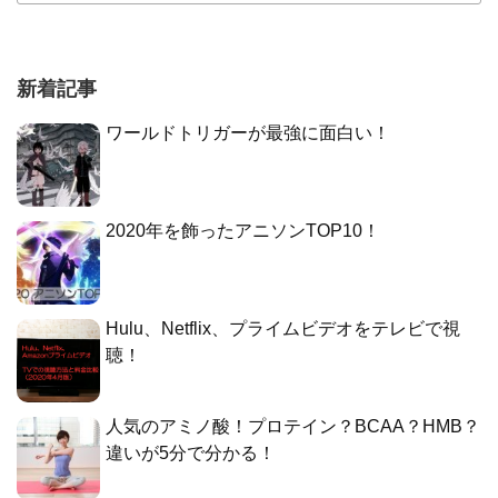
新着記事
ワールドトリガーが最強に面白い！
2020年を飾ったアニソンTOP10！
Hulu、Netflix、プライムビデオをテレビで視
聴！
人気のアミノ酸！プロテイン？BCAA？HMB？
違いが5分で分かる！