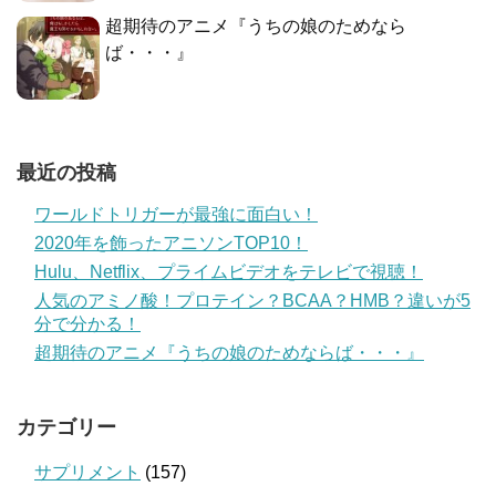
超期待のアニメ『うちの娘のためなら
ば・・・』
最近の投稿
ワールドトリガーが最強に面白い！
2020年を飾ったアニソンTOP10！
Hulu、Netflix、プライムビデオをテレビで視聴！
人気のアミノ酸！プロテイン？BCAA？HMB？違いが5
分で分かる！
超期待のアニメ『うちの娘のためならば・・・』
カテゴリー
サプリメント
(157)