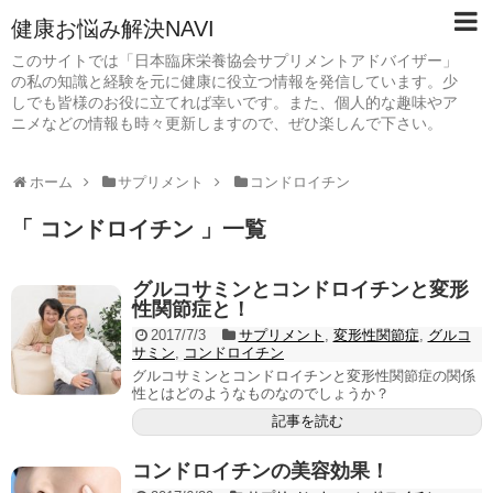
健康お悩み解決NAVI
このサイトでは「日本臨床栄養協会サプリメントアドバイザー」
の私の知識と経験を元に健康に役立つ情報を発信しています。少
しでも皆様のお役に立てれば幸いです。また、個人的な趣味やア
ニメなどの情報も時々更新しますので、ぜひ楽しんで下さい。
ホーム
サプリメント
コンドロイチン
「 コンドロイチン 」一覧
グルコサミンとコンドロイチンと変形
性関節症と！
2017/7/3
サプリメント
,
変形性関節症
,
グルコ
サミン
,
コンドロイチン
グルコサミンとコンドロイチンと変形性関節症の関係
性とはどのようなものなのでしょうか？
記事を読む
コンドロイチンの美容効果！