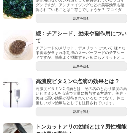
副作用のないガン対策として期待されているフコイ
ダンですが、アンチエイジングなどの美容効果も確
認されていることはご存じでしょうか？ フコイダ...
記事を読む
続：チアシード、効果や副作用につい
て
チアシードのメリット、デメリットについて 様々な
栄養素が含まれる期待のスーパーフードのチアシー
ドですが、効率よく摂取するためにもメリットと...
記事を読む
高濃度ビタミンC点滴の効果とは？
高濃度ビタミンC点滴とは、その名のとおり濃度の高
いビタミンCを点滴で大量に投与する方法で、美容・
美白に高い効果が期待されているだけでなく、体に
優しいガン治療法としても注目されています。
記事を読む
トンカットアリの効能とは？男性機能