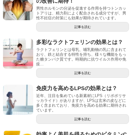
の改善に期待！
男性ホルモンの分泌を促進する作用を持つトンカッ
トアリは、精力剤によく配合される成分ですが、男
性不妊症の対策にも効果が期待されています。
記事を読む
多彩なラクトフェリンの効果とは？
ラクトフェリンとは母乳、哺乳動物の乳に含まれて
おり、鉄と結合する特性を持ち、様々な機能をもっ
た糖タンパク質です。時期的に抗ウイルス作用や免
疫...
記事を読む
免疫力を高めるLPSの効果とは？
近年、注目を集めている新素材にLPS（リポポリサ
ッカライド）がありますが、LPSは玄米の皮などに
多く含まれており、免疫力を高める効果に期待され
ています。
記事を読む
効率よく美肌を得るためのビタミンC