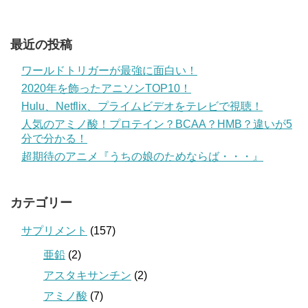
最近の投稿
ワールドトリガーが最強に面白い！
2020年を飾ったアニソンTOP10！
Hulu、Netflix、プライムビデオをテレビで視聴！
人気のアミノ酸！プロテイン？BCAA？HMB？違いが5
分で分かる！
超期待のアニメ『うちの娘のためならば・・・』
カテゴリー
サプリメント
(157)
亜鉛
(2)
アスタキサンチン
(2)
アミノ酸
(7)