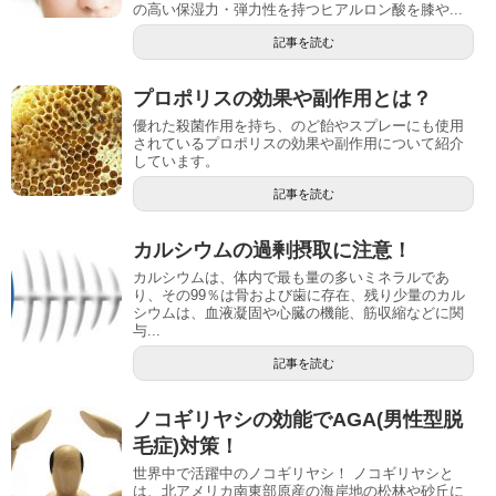
の高い保湿力・弾力性を持つヒアルロン酸を膝や...
記事を読む
プロポリスの効果や副作用とは？
優れた殺菌作用を持ち、のど飴やスプレーにも使用
されているプロポリスの効果や副作用について紹介
しています。
記事を読む
カルシウムの過剰摂取に注意！
カルシウムは、体内で最も量の多いミネラルであ
り、その99％は骨および歯に存在、残り少量のカル
シウムは、血液凝固や心臓の機能、筋収縮などに関
与...
記事を読む
ノコギリヤシの効能でAGA(男性型脱
毛症)対策！
世界中で活躍中のノコギリヤシ！ ノコギリヤシと
は、北アメリカ南東部原産の海岸地の松林や砂丘に