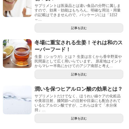
サプリメントは医薬品とは違い食品の分野に属しま
すので、効果・効能はもちろん、明確な用法・用量
の記載はできませんので、パッケージには「1日2
～...
記事を読む
冬場に重宝される生姜！それは和のス
ーパーフード！
生姜（ショウガ）とは？ 生姜は古くから香辛野菜や
民間薬として広く用いらています。 原産地はインド
からマレー半島にかけてのアジア南部と考え...
記事を読む
潤いを保つヒアルロン酸の効果とは？
サプリメントだけでなく、ほうれい線ケアの化粧品
や美容注射、膝関節への注射や目薬にも配合されて
いるヒアルロン酸ですが、これらは全て「水分保
持」...
記事を読む