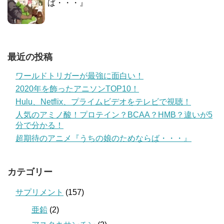
ば・・・』
最近の投稿
ワールドトリガーが最強に面白い！
2020年を飾ったアニソンTOP10！
Hulu、Netflix、プライムビデオをテレビで視聴！
人気のアミノ酸！プロテイン？BCAA？HMB？違いが5
分で分かる！
超期待のアニメ『うちの娘のためならば・・・』
カテゴリー
サプリメント
(157)
亜鉛
(2)