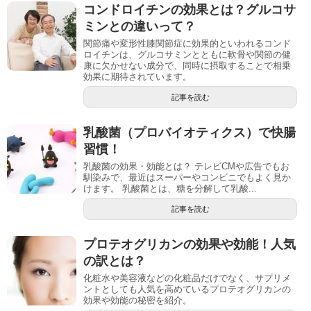
コンドロイチンの効果とは？グルコサ
ミンとの違いって？
関節痛や変形性膝関節症に効果的といわれるコンド
ロイチンは、グルコサミンとともに軟骨や関節の健
康に欠かせない成分で、同時に摂取することで相乗
効果に期待されています。
記事を読む
乳酸菌（プロバイオティクス）で快腸
習慣！
乳酸菌の効果・効能とは？ テレビCMや広告でもお
馴染みで、最近はスーパーやコンビニでもよく見か
けます。 乳酸菌とは、糖を分解して乳酸...
記事を読む
プロテオグリカンの効果や効能！人気
の訳とは？
化粧水や美容液などの化粧品だけでなく、サプリメ
ントとしても人気を高めているプロテオグリカンの
効果や効能の秘密を紹介。