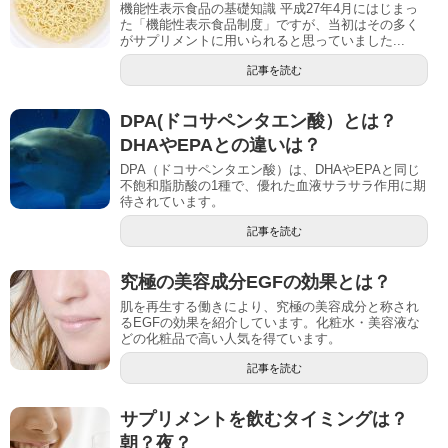
機能性表示食品の基礎知識 平成27年4月にはじまっ
た「機能性表示食品制度」ですが、当初はその多く
がサプリメントに用いられると思っていました...
記事を読む
DPA(ドコサペンタエン酸）とは？
DHAやEPAとの違いは？
DPA（ドコサペンタエン酸）は、DHAやEPAと同じ
不飽和脂肪酸の1種で、優れた血液サラサラ作用に期
待されています。
記事を読む
究極の美容成分EGFの効果とは？
肌を再生する働きにより、究極の美容成分と称され
るEGFの効果を紹介しています。化粧水・美容液な
どの化粧品で高い人気を得ています。
記事を読む
サプリメントを飲むタイミングは？
朝？夜？