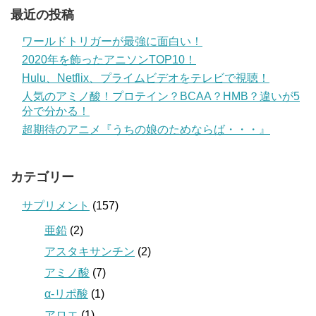
最近の投稿
ワールドトリガーが最強に面白い！
2020年を飾ったアニソンTOP10！
Hulu、Netflix、プライムビデオをテレビで視聴！
人気のアミノ酸！プロテイン？BCAA？HMB？違いが5
分で分かる！
超期待のアニメ『うちの娘のためならば・・・』
カテゴリー
サプリメント
(157)
亜鉛
(2)
アスタキサンチン
(2)
アミノ酸
(7)
α-リポ酸
(1)
アロエ
(1)