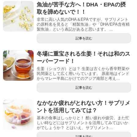
魚油が苦手な方へ！DHA・EPAの摂
取を諦めないで！！
非常に高い人気のDHA＆EPAですが、サプリメント
の原料名を見ると「精製魚油」や「DHA/EPA含有精
製魚油」という表記があると思います。 ...
記事を読む
冬場に重宝される生姜！それは和のス
ーパーフード！
生姜（ショウガ）とは？ 生姜は古くから香辛野菜や
民間薬として広く用いらています。 原産地はインド
からマレー半島にかけてのアジア南部と考え...
記事を読む
なかなか疲れがとれない方！サプリメ
ントを活用してみては？
基本の食事はしっかりと！ 酷い疲れや疲労、また忙
しい時などにはサプリメントを活用してみてはいか
がでしょうか？ とはいえ、サプリメント...
記事を読む