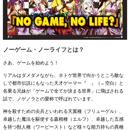
ノーゲーム・ノーライフとは？
さあ、ゲームを始めよう！
リアルはダメダメながら、ネトゲ世界で向かうところ敵な
しで都市伝説にもなった天才ゲーマー『 』（←空白）と
名乗る兄妹が「ゲームで全てが決まる世界」に飛ばされる
話で、ノゲノラとの愛称で呼ばれています。
神を殺すための尖兵といわれる天翼種（フリューゲル）、
卓越した魔法を駆使する森精種（エルフ）、卓越した五感
を持つ獣人種（ワービースト）など様々な能力持ちの異種