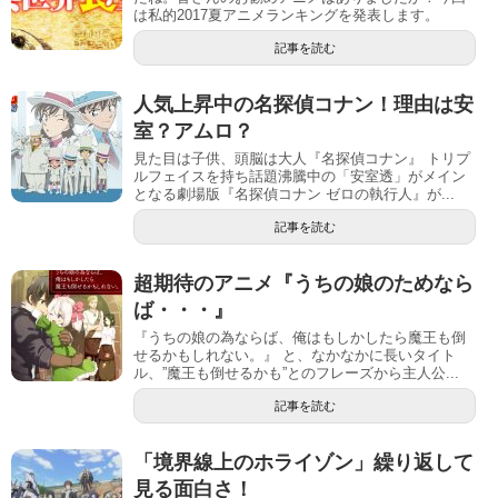
は私的2017夏アニメランキングを発表します。
記事を読む
人気上昇中の名探偵コナン！理由は安
室？アムロ？
見た目は子供、頭脳は大人『名探偵コナン』 トリプ
ルフェイスを持ち話題沸騰中の「安室透」がメイン
となる劇場版『名探偵コナン ゼロの執行人』が...
記事を読む
超期待のアニメ『うちの娘のためなら
ば・・・』
『うちの娘の為ならば、俺はもしかしたら魔王も倒
せるかもしれない。』 と、なかなかに長いタイト
ル、”魔王も倒せるかも”とのフレーズから主人公...
記事を読む
「境界線上のホライゾン」繰り返して
見る面白さ！