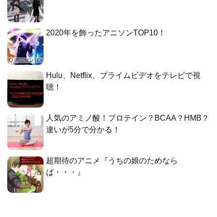
2020年を飾ったアニソンTOP10！
Hulu、Netflix、プライムビデオをテレビで視
聴！
人気のアミノ酸！プロテイン？BCAA？HMB？
違いが5分で分かる！
超期待のアニメ『うちの娘のためなら
ば・・・』