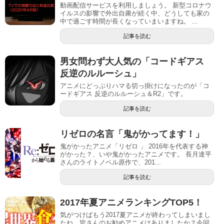
動画配信サービスを利用しましょう。 新型コロナウ
イルスの影響で外出自粛が続く中、どうしても家の
中で過ごす時間が長くなっていまいますね。 ...
記事を読む
男女問わず大人気の「コードギアス
反逆のルルーシュ」
アニメにどっぷりハマる切っ掛けになったのが「コ
ードギアス 反逆のルルーシュ＆R2」です。
記事を読む
リゼロの名言「鬼がかってます！」
鬼がかったアニメ「リゼロ 」 2016年を代表する神
がかった？、いや鬼がかったアニメです。 長月達平
さんのライトノベル原作で、201...
記事を読む
2017年夏アニメランキングTOP5！
気がつけばもう2017夏アニメが終わってしまいまし
たね。皆さんのお勧めアニメはありましたか？今回