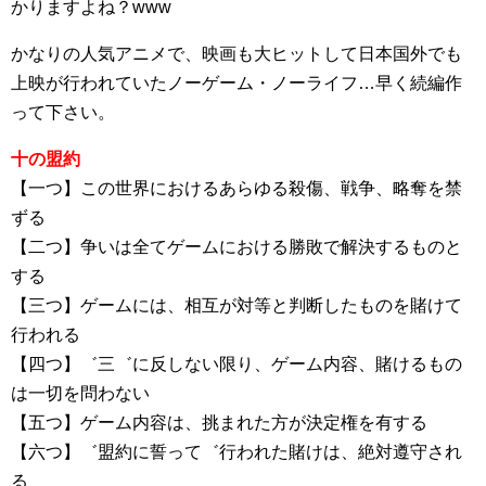
かりますよね？www
かなりの人気アニメで、映画も大ヒットして日本国外でも
上映が行われていたノーゲーム・ノーライフ…早く続編作
って下さい。
十の盟約
【一つ】この世界におけるあらゆる殺傷、戦争、略奪を禁
ずる
【二つ】争いは全てゲームにおける勝敗で解決するものと
する
【三つ】ゲームには、相互が対等と判断したものを賭けて
行われる
【四つ】゛三゛に反しない限り、ゲーム内容、賭けるもの
は一切を問わない
【五つ】ゲーム内容は、挑まれた方が決定権を有する
【六つ】゛盟約に誓って゛行われた賭けは、絶対遵守され
る