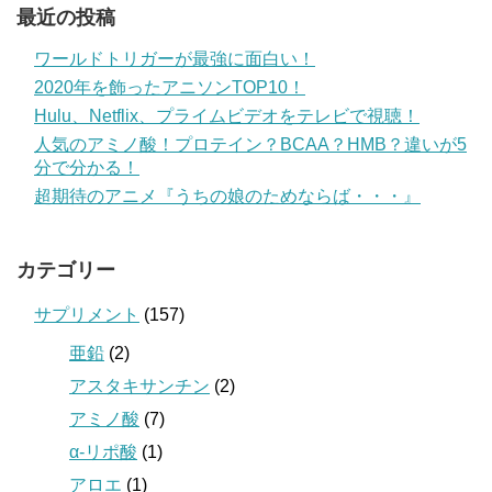
最近の投稿
ワールドトリガーが最強に面白い！
2020年を飾ったアニソンTOP10！
Hulu、Netflix、プライムビデオをテレビで視聴！
人気のアミノ酸！プロテイン？BCAA？HMB？違いが5
分で分かる！
超期待のアニメ『うちの娘のためならば・・・』
カテゴリー
サプリメント
(157)
亜鉛
(2)
アスタキサンチン
(2)
アミノ酸
(7)
α-リポ酸
(1)
アロエ
(1)