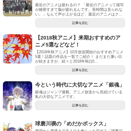
最近のアニメは疲れるの？ 「最近のアニメって描写
が緻密すぎて脳が疲れるんです。長時間は見られな
い。」なんて声が上がるほど、最近のアニメはク...
記事を読む
【2018秋アニメ】来期おすすめのア
ニメ5選などなど！
【2018年秋アニメ】10月放送開始のおすすめアニメ
5選！話題の作品を一覧でご紹介！ まだまだ暑い日
が続きますが、続々と2018年秋(10...
記事を読む
今という時代に大切なアニメ「銀魂」
銀魂はジャンプ連載、アニメ放送から見続けている
私の大切なアニメです。
記事を読む
球磨川禊の「めだかボックス」
登場から最後まで主人公を食らった旧ボス「球磨川