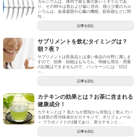
カルシウムは、体内で最も量の多いミネラルであ
り、その99％は骨および歯に存在、残り少量のカル
シウムは、血液凝固や心臓の機能、筋収縮などに関
与...
記事を読む
サプリメントを飲むタイミングは？
朝？夜？
サプリメントは医薬品とは違い食品の分野に属しま
すので、効果・効能はもちろん、明確な用法・用量
の記載はできませんので、パッケージには「1日2
～...
記事を読む
カテキンの効果とは？お茶に含まれる
健康成分！
カテキンとは？ 私たちが普段から何気なく飲んでい
る緑茶の苦渋味成分がカテキンで、ポリフェノール
＜ フラボノイドの1種であり、茶カテキンと...
記事を読む