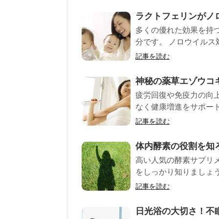
ラクトフェリンがノ
多くの優れた効果を持
分です。 ノロウイルス対
記事を読む
神秘の薬草エゾウコ
疲労回復や免疫力の向
なく健康増進をサポー
記事を読む
体内酵素の役割を知
高い人気の酵素サプリ
をしっかり知りましょ
記事を読む
日光浴の大切さ！不