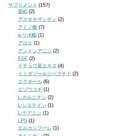
サプリメント
(157)
亜鉛
(2)
アスタキサンチン
(2)
アミノ酸
(7)
α-リポ酸
(1)
アロエ
(1)
アントシアニン
(2)
EGF
(2)
イチョウ葉エキス
(4)
イミダゾールジペプチド
(2)
エクオール
(6)
エゾウコギ
(1)
L-カルニチン
(2)
L-システイン
(1)
L-テアニン
(1)
LPS
(1)
エルカンプーレ
(1)
オルニチン
(2)