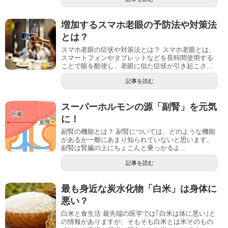
増加するスマホ老眼の予防法や対策法
とは？
スマホ老眼の症状や対策法とは？ スマホ老眼とは、
スマートフォンやタブレットなどを長時間使用する
ことで眼を酷使し、老眼に似た症状が引き起こさ...
記事を読む
スーパーホルモンの源「副腎」を元気
に！
副腎の機能とは？ 副腎については、どのような機能
があるか一般にあまり知られていないと思います。
副腎は腎臓の上にちょこんと乗っかるよ...
記事を読む
最も身近な炭水化物「白米」は身体に
悪い？
白米と食生活 最先端の医学では｢白米は体に悪い｣と
の情報がありますが、そもそも白米とは米そのもの