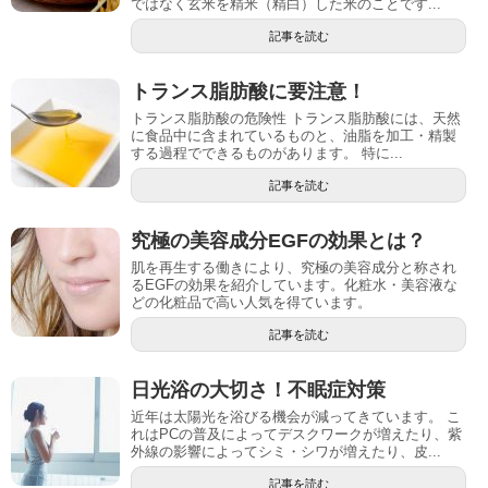
ではなく玄米を精米（精白）した米のことです...
記事を読む
トランス脂肪酸に要注意！
トランス脂肪酸の危険性 トランス脂肪酸には、天然
に食品中に含まれているものと、油脂を加工・精製
する過程でできるものがあります。 特に...
記事を読む
究極の美容成分EGFの効果とは？
肌を再生する働きにより、究極の美容成分と称され
るEGFの効果を紹介しています。化粧水・美容液な
どの化粧品で高い人気を得ています。
記事を読む
日光浴の大切さ！不眠症対策
近年は太陽光を浴びる機会が減ってきています。 こ
れはPCの普及によってデスクワークが増えたり、紫
外線の影響によってシミ・シワが増えたり、皮...
記事を読む