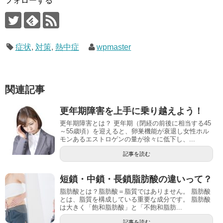
フォローする
症状
,
対策
,
熱中症
wpmaster
関連記事
更年期障害を上手に乗り越えよう！
更年期障害とは？ 更年期（閉経の前後に相当する45
～55歳頃）を迎えると、卵巣機能が衰退し女性ホル
モンあるエストロゲンの量が徐々に低下し、...
記事を読む
短鎖・中鎖・長鎖脂肪酸の違いって？
脂肪酸とは？脂肪酸＝脂質ではありません。 脂肪酸
とは、脂質を構成している重要な成分です。 脂肪酸
は大きく「飽和脂肪酸」と「不飽和脂肪...
記事を読む