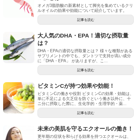
オメガ3脂肪酸の新素材として脚光を集めているクリ
ルオイルの効果や効能について紹介しています。
記事を読む
大人気のDHA・EPA！適切な摂取量
は？
DHA・EPAの適切な摂取量とは？ 様々な種類がある
サプリメントの中でも、ダントツで支持が高い成分
に「DHA・EPA」 がありますが、こ...
記事を読む
ビタミンCが持つ効果や効能！
ビタミンCの働きや役割 ビタミンCの効果・効能は、
単に不足による欠乏症を防ぐという働き以外に、十
ニ分に摂取した際に、生化学的・生理学的・薬...
記事を読む
未来の美肌を守るエクオールの働き！
更年期の症状を和らげる効果を持つエクオールは、