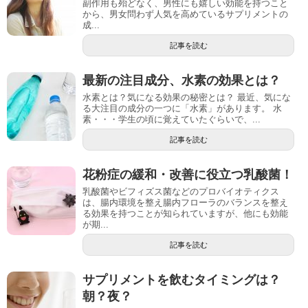
副作用も殆どなく、男性にも嬉しい効能を持つこと
から、男女問わず人気を高めているサプリメントの
成...
記事を読む
最新の注目成分、水素の効果とは？
水素とは？気になる効果の秘密とは？ 最近、気にな
る大注目の成分の一つに「水素」があります。 水
素・・・学生の頃に覚えていたぐらいで、...
記事を読む
花粉症の緩和・改善に役立つ乳酸菌！
乳酸菌やビフィズス菌などのプロバイオティクス
は、腸内環境を整え腸内フローラのバランスを整え
る効果を持つことが知られていますが、他にも効能
が期...
記事を読む
サプリメントを飲むタイミングは？
朝？夜？