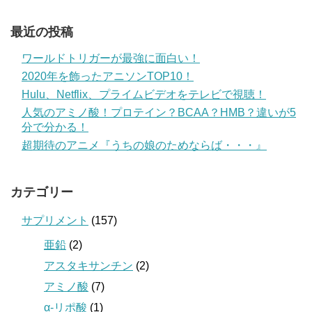
最近の投稿
ワールドトリガーが最強に面白い！
2020年を飾ったアニソンTOP10！
Hulu、Netflix、プライムビデオをテレビで視聴！
人気のアミノ酸！プロテイン？BCAA？HMB？違いが5
分で分かる！
超期待のアニメ『うちの娘のためならば・・・』
カテゴリー
サプリメント
(157)
亜鉛
(2)
アスタキサンチン
(2)
アミノ酸
(7)
α-リポ酸
(1)