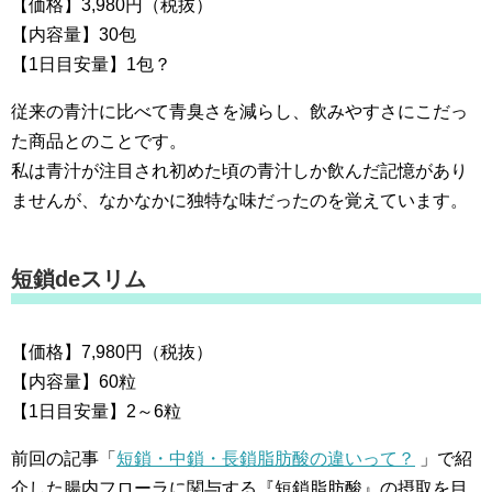
【価格】3,980円（税抜）
【内容量】30包
【1日目安量】1包？
従来の青汁に比べて青臭さを減らし、飲みやすさにこだっ
た商品とのことです。
私は青汁が注目され初めた頃の青汁しか飲んだ記憶があり
ませんが、なかなかに独特な味だったのを覚えています。
短鎖deスリム
【価格】7,980円（税抜）
【内容量】60粒
【1日目安量】2～6粒
前回の記事「
短鎖・中鎖・長鎖脂肪酸の違いって？
」で紹
介した腸内フローラに関与する『短鎖脂肪酸』の摂取を目