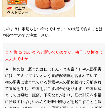
このように素晴らしい食材ですが、生の状態で食すことは
危険ですのでご注意下さい。
Ｑ４ 梅には毒があると聞いていますが、梅干しや梅酒は
大丈夫ですか。
Ａ：梅の核（胚または仁（じん）とも言う）や未熟果実
には、アミグダリンという青酸配糖体が含まれていて、
梅の果実に含まれている酵素や人の消化管内で分解され
て青酸を生じ、中毒をおこす場合があります。中毒症状
としては嘔吐、腹痛、下痢などがあり、胚の部分を多量
に摂取すればけいれんや呼吸困難などを起こすことも報