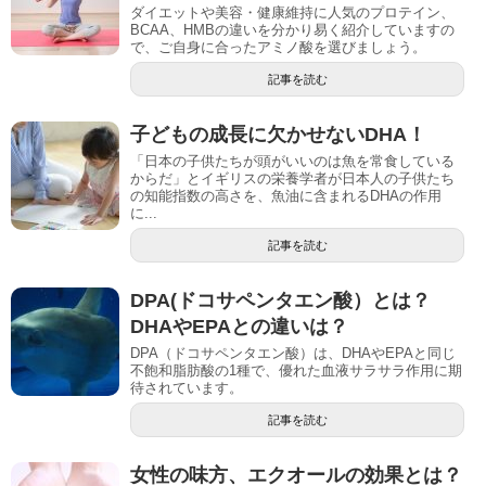
ダイエットや美容・健康維持に人気のプロテイン、
BCAA、HMBの違いを分かり易く紹介していますの
で、ご自身に合ったアミノ酸を選びましょう。
記事を読む
子どもの成長に欠かせないDHA！
「日本の子供たちが頭がいいのは魚を常食している
からだ」とイギリスの栄養学者が日本人の子供たち
の知能指数の高さを、魚油に含まれるDHAの作用
に...
記事を読む
DPA(ドコサペンタエン酸）とは？
DHAやEPAとの違いは？
DPA（ドコサペンタエン酸）は、DHAやEPAと同じ
不飽和脂肪酸の1種で、優れた血液サラサラ作用に期
待されています。
記事を読む
女性の味方、エクオールの効果とは？