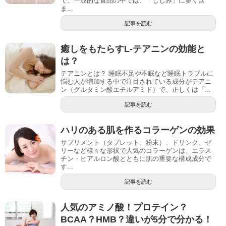
で、一般的な食品の中では、「しじみ」に多く含
ま...
記事を読む
癒しをもたらすL-テアニンの効能と
は？
テアニンとは？ 睡眠不足や不眠など睡眠トラブルに
悩む人が増加する中で注目されている成分がテアニ
ン（グルタミン酸エチルアミド）で、正しくは「...
記事を読む
ハリのある肌を作るコラーゲンの効果
サプリメント（タブレット、粉末）、ドリンク、ゼ
リーなど様々な形状で人気のコラーゲンは、エラス
チン・ヒアルロン酸とともに肌の重要な構成成分で
す...
記事を読む
人気のアミノ酸！プロテイン？
BCAA？HMB？違いが5分で分かる！