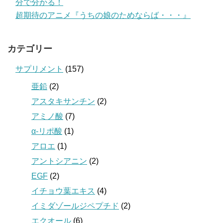
分で分かる！
超期待のアニメ『うちの娘のためならば・・・』
カテゴリー
サプリメント
(157)
亜鉛
(2)
アスタキサンチン
(2)
アミノ酸
(7)
α-リポ酸
(1)
アロエ
(1)
アントシアニン
(2)
EGF
(2)
イチョウ葉エキス
(4)
イミダゾールジペプチド
(2)
エクオール
(6)