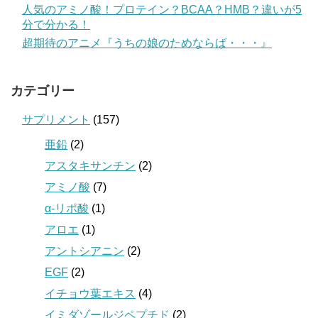
人気のアミノ酸！プロテイン？BCAA？HMB？違いが5
分で分かる！
超期待のアニメ『うちの娘のためならば・・・』
カテゴリー
サプリメント
(157)
亜鉛
(2)
アスタキサンチン
(2)
アミノ酸
(7)
α-リポ酸
(1)
アロエ
(1)
アントシアニン
(2)
EGF
(2)
イチョウ葉エキス
(4)
イミダゾールジペプチド
(2)