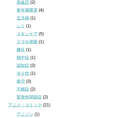
高血圧
(2)
更年期障害
(4)
五月病
(1)
シミ
(1)
スキンケア
(5)
スマホ老眼
(1)
糖化
(1)
熱中症
(1)
認知症
(2)
冷え性
(1)
疲労
(3)
不眠症
(2)
変形性関節症
(2)
アニメ・コミック
(21)
アニソン
(1)