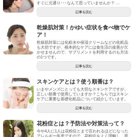
すぐに元通り･･･なんて思っていませんか？ ...
記事を読む
乾燥肌対策！かゆい症状を食べ物でケ
ア！
乾燥肌対策には化粧水や保湿クリームなどの化粧品
も大切ですが、根本的なケアには食生活の改善が欠
かせませんので、サプリメントを利用するのも方法
の1つです。
記事を読む
スキンケアとは？使う順番は？
いまやメンズにとっても大切なスキンケアですが、
正しい順番で使用していますか？こちらではスキン
ケアに重要な基礎化粧品について紹介しています。
記事を読む
花粉症とは？予防法や対策法って？
今や4人に1人は花粉症とまで言われるほどになった
アレルギー疾患ですので、花粉症をよく理解し、早