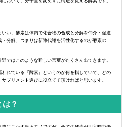
間において、分子量を変えずに構造を変える酵素です。
といい、酵素は体内で化合物の合成と分解を仲介・促進
成・分解、つまりは新陳代謝を活性化するのが酵素の
分野ではこのような難しい言葉がたくさん出てきます。
謳われている『酵素』というのが何を指していて、どの
、サプリメント選びに役立てて頂ければと思います。
とは？
迅速にこなす働きモノですが、全ての酵素が四六時中働