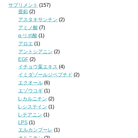
サプリメント
(157)
亜鉛
(2)
アスタキサンチン
(2)
アミノ酸
(7)
α-リポ酸
(1)
アロエ
(1)
アントシアニン
(2)
EGF
(2)
イチョウ葉エキス
(4)
イミダゾールジペプチド
(2)
エクオール
(6)
エゾウコギ
(1)
L-カルニチン
(2)
L-システイン
(1)
L-テアニン
(1)
LPS
(1)
エルカンプーレ
(1)
オルニチン
(2)