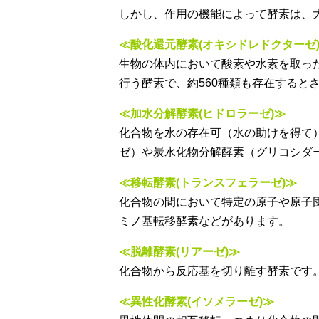
しかし、作用の機能によって酵素は、
≪酸化還元酵素(オキシドレドクターゼ
生物の体内において酸素や水素を取っ
行う酵素で、約560種類も存在すると
≪加水分解酵素(ヒドロラーゼ)≫
化合物を水の存在可（水の助けを得て
ゼ）や炭水化物分解酵素（グリコシダ
≪移転酵素(トランスフェラーゼ)≫
化合物の間において特定の原子や原子
ミノ基転移酵素などがあります。
≪脱離酵素(リアーゼ)≫
化合物から反応基を切り離す酵素です
≪異性化酵素(イソメラーゼ)≫