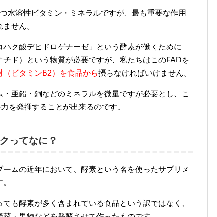
持つ水溶性ビタミン・ミネラルですが、最も重要な作用
れません。
コハク酸デヒドロゲナーゼ」という酵素が働くために
オチド）という物質が必要ですが、私たちはこのFADを
材（ビタミンB2）を食品から
摂らなければいけません。
ム・亜鉛・銅などのミネラルを微量ですが必要とし、こ
の力を発揮することが出来るのです。
クってなに？
ブームの近年において、酵素という名を使ったサプリメ
す。
っても酵素が多く含まれている食品という訳ではなく、
野菜・果物などを発酵させて作ったものです。