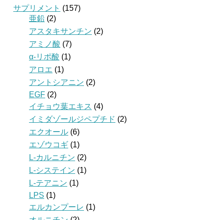
サプリメント
(157)
亜鉛
(2)
アスタキサンチン
(2)
アミノ酸
(7)
α-リポ酸
(1)
アロエ
(1)
アントシアニン
(2)
EGF
(2)
イチョウ葉エキス
(4)
イミダゾールジペプチド
(2)
エクオール
(6)
エゾウコギ
(1)
L-カルニチン
(2)
L-システイン
(1)
L-テアニン
(1)
LPS
(1)
エルカンプーレ
(1)
オルニチン
(2)