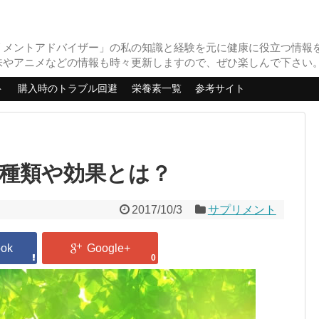
リメントアドバイザー」の私の知識と経験を元に健康に役立つ情報
味やアニメなどの情報も時々更新しますので、ぜひ楽しんで下さい
ト
購入時のトラブル回避
栄養素一覧
参考サイト
種類や効果とは？
2017/10/3
サプリメント
0