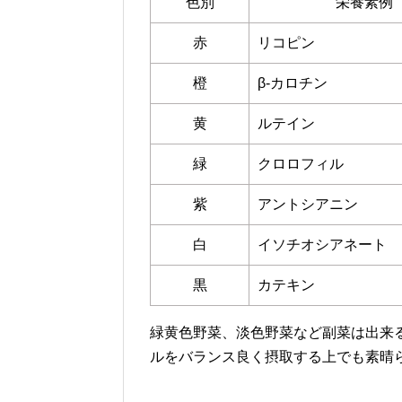
色別
栄養素例
赤
リコピン
橙
β-カロチン
黄
ルテイン
緑
クロロフィル
紫
アントシアニン
白
イソチオシアネート
黒
カテキン
緑黄色野菜、淡色野菜など副菜は出来
ルをバランス良く摂取する上でも素晴