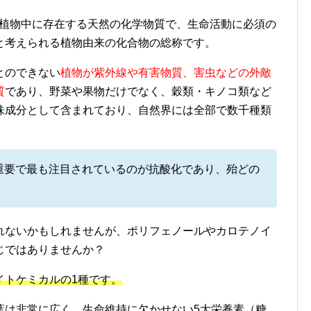
l）とは植物中に存在する天然の化学物質で、生命活動に必須の
と考えられる植物由来の化合物の総称です。
とのできない
植物が紫外線や有害物質、害虫などの外敵
質
であり、野菜や果物だけでなく、穀類・キノコ類など
味成分として含まれており、自然界には全部で数千種類
重要で最も注目されているのが抗酸化であり、殆どの
。
れないかもしれませんが、ポリフェノールやカロテノイ
じではありませんか？
イトケミカルの1種です。
葉は非常に広く、生命維持に欠かせない5大栄養素（糖